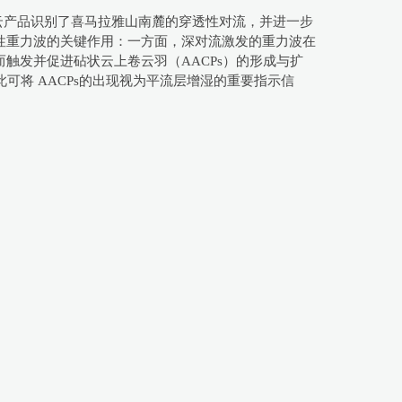
星云产品识别了喜马拉雅山南麓的穿透性对流，并进一步
性重力波的关键作用：一方面，深对流激发的重力波在
触发并促进砧状云上卷云羽（AACPs）的形成与扩
可将 AACPs的出现视为平流层增湿的重要指示信