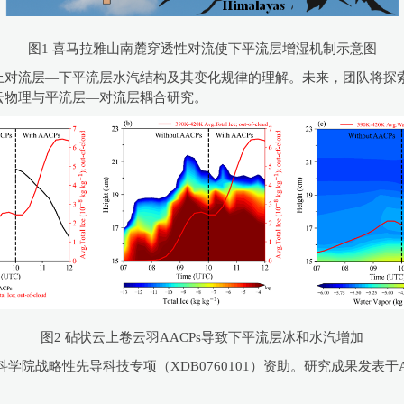
图1 喜马拉雅山南麓穿透性对流使下平流层增湿机制示意图
对流层—下平流层水汽结构及其变化规律的理解。未来，团队将探索多
云物理与平流层—对流层耦合研究。
图2 砧状云上卷云羽AACPs导致下平流层冰和水汽增加
战略性先导科技专项（XDB0760101）资助。研究成果发表于Advances 