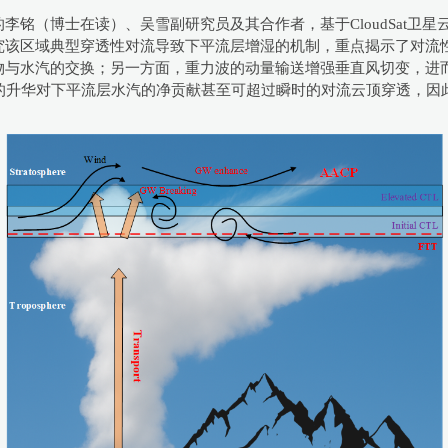
李铭（博士在读）、吴雪副研究员及其合作者，基于CloudSat卫
究该区域典型穿透性对流导致下平流层增湿的机制，重点揭示了对流
与水汽的交换；另一方面，重力波的动量输送增强垂直风切变，进而
的升华对下平流层水汽的净贡献甚至可超过瞬时的对流云顶穿透，因此