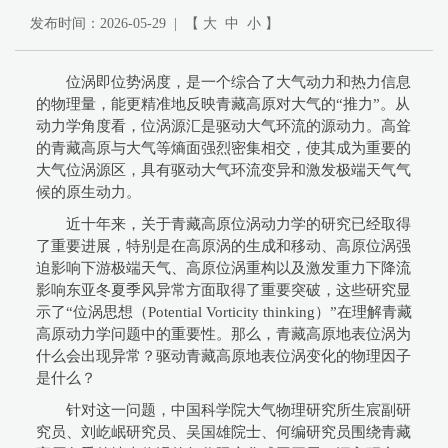
发布时间：2026-05-29 | 【
大
中
小
】
位涡即位势涡度，是一个综合了大气动力和热力信息
的物理量，能更精准地反映青藏高原对大气的“推力”。从
动力学角度看，位涡源汇是驱动大气环流的源动力。高耸
的青藏高原与大气等熵面强烈密集相交，使其成为重要的
大气位涡源区，具有驱动大气环流变异和激发极端天气气
候的原生动力。
近十年来，关于青藏高原位涡动力学的研究已经取得
了重要进展，特别是在高原涡的生成和移动、高原位涡强
迫影响下游极端天气、高原位涡重构以及激发重力下降流
影响东亚冬夏季风异常方面取得了重要突破，这些研究显
示了“位涡思想（Potential Vorticity thinking）”在理解青藏
高原动力学问题中的重要性。那么，青藏高原地表位涡为
什么会出现异常？驱动青藏高原地表位涡变化的物理因子
是什么？
针对这一问题，中国科学院大气物理研究所生宸副研
究员、刘屹岷研究员、吴国雄院士、何编研究员围绕青藏