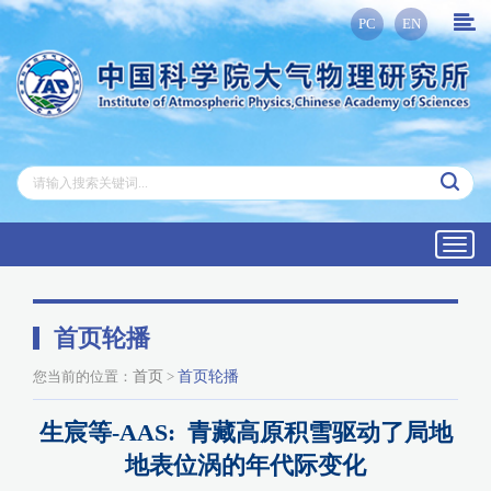
PC
EN
Toggl
navig
首页轮播
您当前的位置：
首页
>
首页轮播
生宸等-AAS: 青藏高原积雪驱动了局地
地表位涡的年代际变化