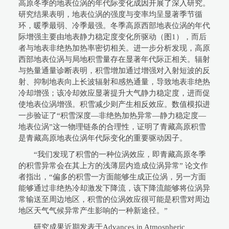
高原冬季的地表位涡的年代际变化成因开展了深入研究。
研究结果表明，地表位涡的强度与变率均呈显著季节循
环，暖季最弱、冷季最强。冬季高原西部地表位涡的年代
际增强主要由地表静力稳定度变化所驱动（图1），而后
者与地表非绝热加热率密切相关。进一步分析发现，高原
西部地表位涡与局地积雪量存在显著年代际正相关。辐射
与热量通量诊断表明，积雪增加通过增强对入射短波的反
射、抑制地表向上长波辐射和感热通量，导致地表非绝热
冷却增强；该冷却效应显著提升大气静力稳定度，进而促
使地表位涡增强。积雪减少则产生相反效应。数值模拟进
一步验证了“积雪深度—非绝热加热异常—静力稳定度—
地表位涡”这一物理链条的合理性，证明了青藏高原积雪
是青藏高原地表位涡年代际变化的重要驱动因子。
“我们发现了积雪的一种位涡效应，即青藏高原冬季
的积雪异常会在其上方的浅薄层内造成位涡异常” 论文作
者指出，“偏多的积雪一方面能够生成正位涡，另一方面
能够通过非绝热冷却激发下降流，该下降流能够将位涡异
常输送至周边地区，积雪的位涡效应很可能是积雪对周边
地区天气气候异常产生影响的一种新途径。”
研究成果近期发表于Advances in Atmospheric