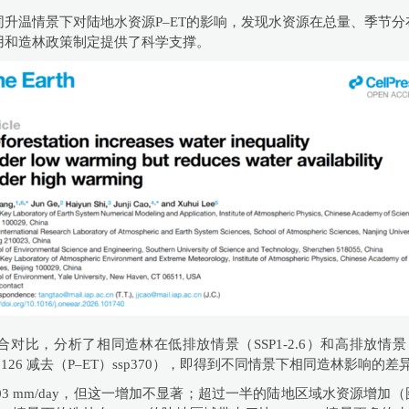
升温情景下对陆地水资源P–ET的影响，发现水资源在总量、季节
用和造林政策制定提供了科学支撑。
对比，分析了相同造林在低排放情景（SSP1-2.6）和高排放情景（S
）ssp126 减去（P–ET）ssp370），即得到不同情景下相同造林影响的差
003 mm/day，但这一增加不显著；超过一半的陆地区域水资源增加（图1