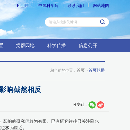
English
中国科学院
联系我们
网站地图
置
党群园地
科学传播
信息公开
您当前的位置：
首页
>
首页轮播
资源影响截然相反
分享到：
T）影响的研究仍较为有限。已有研究往往只关注降水
索也极为匮乏。