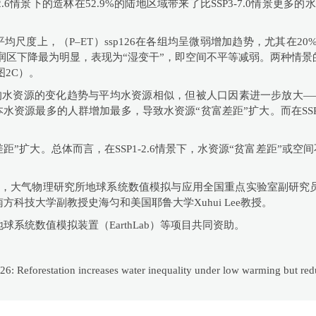
2.6情景下的造林在52.9%的陆地区域带来了比SSP3-7.0情景更
均尺度上，（P–ET）ssp126在各组均呈微弱增加趋势，尤其在20
且在湿润区下降最为明显，表现为“湿变干”，即空间不平等减弱。两种情
2C）。
资源的变化趋势与平均水资源相似，但被人口因素进一步放大——主要是因
原本水资源最多的人群增加最多，导致水资源“贫富差距”扩大。而在SS
”扩大。总体而言，在SSP1-2.6情景下，水资源“贫富差距”或空间
th上在线发表，大气物理研究所地球系统数值模拟与应用全国重点实验室
科技大学副教授史海匀和美国耶鲁大学Xuhui Lee教授。
系统数值模拟装置（EarthLab）等项目共同资助。
 2026: Reforestation increases water inequality under low warming but r