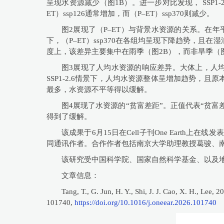
呈现水资源减少（图1B）。进一步对比发现， SSP1-
ET）ssp126通常增加，而（P–ET）ssp370则减少。
图2展现了（P–ET）与背景水资源的关系。在年平
下，（P–ET）ssp370在各组均呈现下降趋势，
度上，该差异主要集中在雨季（图2B），而非旱季（图
图3展现了人均水资源的响应差异。大体上，人均水
SSP1-2.6情景下，人均水资源整体呈增加趋势，且
最多，水资源不平等得以缓解。
图4展现了水资源的“贫富差距”。正值代表“贫富差距
得到了缓解。
该成果于6月15日在Cell子刊One Ear
同通讯作者。合作作者包括南京大学助理教授葛骏、南方
该研究受中国科学院、国家自然科学基金、以及地球
文章信息：
Tang, T., G. Jun, H. Y., Shi, J. J. Cao, X. H., Lee,
101740,
https://doi.org/10.1016/j.oneear.2026.101740