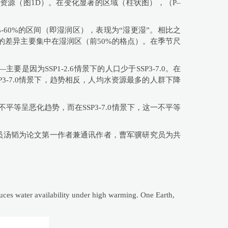
多的水资源（图1D）。在变化显著的区域（柱状图），（P–
%-60%的区间（即湿润区），表现为“湿更湿”。相比之
景的差异主要集中在湿润区（前50%的格点）。在季节尺
为SSP1-2.6情景下的人口少于SSP3-7.0。在
P3-7.0情景下，趋势相反，人均水资源最多的人群下降
不平等呈恶化趋势，而在SSP3-7.0情景下，这一不平等
副研究员汤韬为论文第一作者兼通讯作者，曹军骥研究员为共
educes water availability under high warming. One Earth,