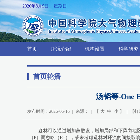
2026年8月9日 星期日
首页
所况介绍
机构设置
科学研究
首页轮播
汤韬等-One
发布时间：2026-06-16 | 来源： | 【
大
中
小
】 | 【
打
森林可以通过增加蒸散发，增加局部和下风向地区
（P）而忽略（ET），或未考虑造林对环流的间接影