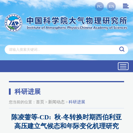
PC
EN
Toggl
navig
科研进展
您当前的位置：
首页
>
新闻动态
>
科研进展
陈凌蓥等-CD: 秋-冬转换时期西伯利亚
高压建立气候态和年际变化机理研究