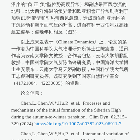
沿岸的“负-正-负”型位势高度异常）和副热带西风急流的
北移，北大西洋海温的负异常和欧亚积雪正异常则有利于
加强EU环流型和副热带西风急流，造成西伯利亚地区的
下沉运动和海平面气压的升高，进而有利于西伯利亚高压
建立偏早；偏晚年则相反（图3）。
以上成果发表于《Climate Dynamics》上，论文的第
一作者为中国科学院大气物理研究所博士生陈凌蓥，通讯
作者为云南大学陈文教授，合作者包括：云南大学胡鹏副
教授，
中国科学院
大气所陈尚锋研究员，中国海洋大学博
士生安霞东，云南大学马天娇副教授，
中国科学院
大气所
王志彪副研究员等。该研究受到了国家自然科学基金
（41721004、42230605）的资助。
论文信息：
Chen,L.,Chen,W.*,Hu,P. et al. Processes and
mechanisms of the initial formation of the Siberian High
during the autumn-to-winter transition. Clim Dyn 62,315–
329 (2024).
https://doi.org/10.1007/s00382-023-06911-7
Chen,L.,Chen,W.*,Hu,P. et al. Interannual variation of