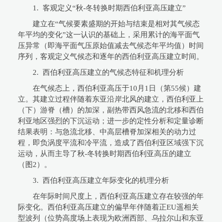
1. 客观定义“秋-冬转换时期西伯利亚高压建立”
建立在“气候要素盛期的开始与结束是相对其气候态
年平均的变化”这一认识的基础上，采用累计的海平面气
压异常（即海平面气压原始值减去气候态年平均值）时间
序列，客观定义气候态和逐年的西伯利亚高压建立时间。
2. 西伯利亚高压建立的气候态特征和机理分析
在气候态上，西伯利亚高压于10月1日（第55候）建
立。其建立过程伴随着东亚沿岸北风的建立，西伯利亚上
（下）游脊（槽）的加深，副热带西风急流的北移和西伯
利亚地区强烈的下沉运动；进一步的定性分析和定量诊断
结果表明：与急流北移、中高层槽脊加深相关的动力过
程，即负涡度平流和冷平流，造成了西伯利亚区域强下沉
运动，从而主导了秋-冬转换时期西伯利亚高压的建立
（图2）。
3. 西伯利亚高压建立年际变化的机理分析
在年际时间尺度上，西伯利亚高压建立存在较强的年
际变化。西伯利亚高压建立的偏早年伴随着正EU遥相关
型波列（位势高度场上表现为欧洲西部、乌拉尔山和东亚