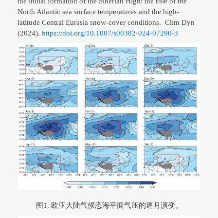
the initial formation of the Siberian High: the role of the
North Atlantic sea surface temperatures and the high-
latitude Central Eurasia snow-cover conditions. Clim Dyn
(2024).
https://doi.org/10.1007/s00382-024-07290-3
图1. 欧亚大陆气候态海平面气压的逐月演变。