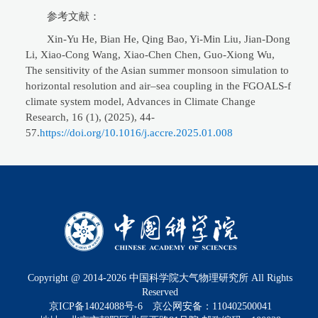
参考文献：
Xin-Yu He, Bian He, Qing Bao, Yi-Min Liu, Jian-Dong
Li, Xiao-Cong Wang, Xiao-Chen Chen, Guo-Xiong Wu,
The sensitivity of the Asian summer monsoon simulation to
horizontal resolution and air‒sea coupling in the FGOALS-f
climate system model, Advances in Climate Change
Research, 16 (1), (2025), 44-
57.
https://doi.org/10.1016/j.accre.2025.01.008
Copyright @ 2014-
2026
中国科学院大气物理研究所 All Rights
Reserved
京ICP备14024088号-6
京公网安备：110402500041