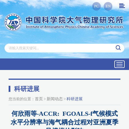
PC
EN
Toggl
navig
科研进展
您当前的位置：
首页
>
新闻动态
>
科研进展
何欣雨等-ACCR: FGOALS-f气候模式
水平分辨率与海气耦合过程对亚洲夏季