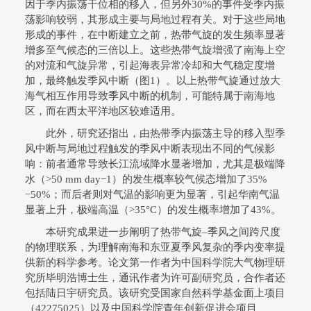
因于季内振荡干位相的移入，但另外30%的事件受季内振
荡影响较弱，其形成主要与局地过程有关。对于这些局地
形成的事件，在中断建立之前，热带气旋的发生频率显著
增多至气候态的三倍以上。这些热带气旋增强了南海上空
的对流和气旋异常，引起海表异常冷却和大气稳定度增
加，最终触发季风中断（图1）。以上热带气旋通过放大
海气相互作用导致季风中断的机制，可能特属于南海地
区，而在西太平洋地区较难适用。
此外，研究还指出，由热带季内振荡主导的移入型季
风中断与局地过程触发的季风中断表现出不同的气候影
响：前者通常导致长江流域降水显著增加，尤其是极端降
水（>50 mm day−1）的发生概率较气候态增加了35%
−50%；而后者则对气温的影响更为显著，引起华南气温
显著上升，极端高温（>35°C）的发生概率增加了43%。
本研究成果进一步阐明了热带气旋–季风之间跨尺度
的物理联系，为理解南海和东亚夏季风复杂的季内变率提
供新的科学参考。论文第一作者为中国科学院大气物理研
究所毕明浩博士生，通讯作者为许可副研究员，合作者还
包括陆日宇研究员。该研究受国家自然科学基金面上项目
（42275025）以及中国科学院青年创新促进会项目