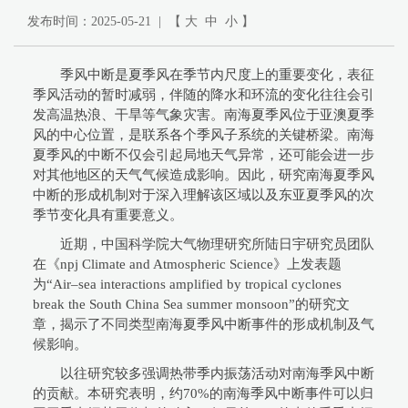
发布时间：2025-05-21 | 【
大
中
小
】
季风中断是夏季风在季节内尺度上的重要变化，表征
季风活动的暂时减弱，伴随的降水和环流的变化往往会引
发高温热浪、干旱等气象灾害。南海夏季风位于亚澳夏季
风的中心位置，是联系各个季风子系统的关键桥梁。南海
夏季风的中断不仅会引起局地天气异常，还可能会进一步
对其他地区的天气气候造成影响。因此，研究南海夏季风
中断的形成机制对于深入理解该区域以及东亚夏季风的次
季节变化具有重要意义。
近期，中国科学院大气物理研究所陆日宇研究员团队
在《npj Climate and Atmospheric Science》上发表题
为“Air–sea interactions amplified by tropical cyclones
break the South China Sea summer monsoon”的研究文
章，揭示了不同类型南海夏季风中断事件的形成机制及气
候影响。
以往研究较多强调热带季内振荡活动对南海季风中断
的贡献。本研究表明，约70%的南海季风中断事件可以归