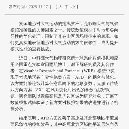
发布时间：2025-11-17 | 【
大
中
小
】
复杂地形对大气运动的拖曳效应，是影响天气与气候
模拟准确性的关键因素之一。传统数值模型中对地形各向
异性的简化处理，限制了其在山区风场模拟中的表现。如
何更真实地表征地形对大气流动的方向依赖性，成为提升
模式性能的重要挑战。
近日，中科院大气物理研究所地球系统数值模拟和应
用全国重点实验室田雨航博士、谢正辉研究员及其合作
者，在Weather Research and Forecast（WRF）模型中实
现了考虑地形各向异性拖曳方案（AFD）的耦合与优化。
该方案能够连续计算任意风向下的地形参数，克服了传统
八方向方案（8X）在风向变化时出现的参数“跳跃”问
题。研究团队以青藏高原及周边区域为研究对象，开展了
数值模拟试验验证了新方案对模拟结果的改进并进行了机
制分析。
结果表明，AFD方案改善了高原及其北部地区平流层
西风急流的模拟效果，其中高原北方区域的平流层纬向风