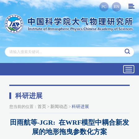
PC
EN
Toggl
navig
科研进展
您当前的位置：
首页
>
新闻动态
>
科研进展
田雨航等-JGR: 在WRF模型中耦合新发
展的地形拖曳参数化方案