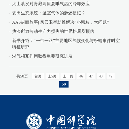
火山喷发对青藏高原夏季气温的冷却效应
农田生态系统：温室气体的源还是汇？
AAS封面故事| 风云卫星助推解决“小颗粒，大问题”
热浪所致劳动生产力损失的世界格局及预估
新书介绍：“一带一路”主要地区气候变化与极端事件时空
特征研究
湖气相互作用取得重要研究进展
共50页
首页
上5页
上一页
46
47
48
49
50