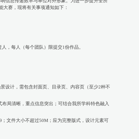
影响信息传递效率与单位对外形象。为进一步提升全所
技能大赛，现将有关事项通知如下：
责人，每人（每个团队）限提交1份作品。
场景设计，需包含封面页、目录页、内容页（至少2种不
式布局清晰，重点信息突出；可结合我所学科特色融入
6:9；文件大小不超过50M；应为完整版式，设计元素可