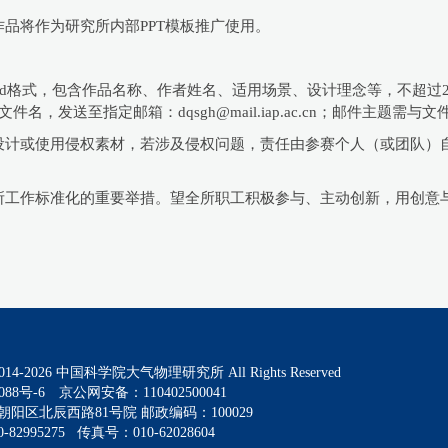
品将作为研究所内部PPT模板推广使用。
ord格式，包含作品名称、作者姓名、适用场景、设计理念等，不超过
文件名，发送至指定邮箱：dqsgh@mail.iap.ac.cn；邮件主题需
设计或使用侵权素材，若涉及侵权问题，责任由参赛个人（或团队）
所工作标准化的重要举措。望全所职工积极参与、主动创新，用创意
014-
2026
中国科学院大气物理研究所 All Rights Reserved
088号-6
京公网安备：110402500041
阳区北辰西路81号院 邮政编码：100029
82995275 传真号：010-62028604