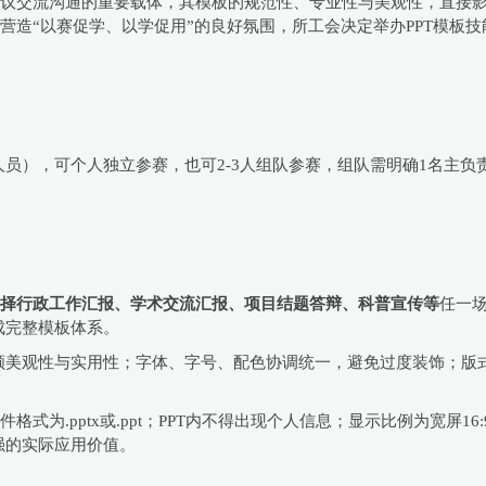
会议交流沟通的重要载体，其模板的规范性、专业性与美观性，直接
，营造“以赛促学、以学促用”的良好氛围，所工会决定举办PPT模板
员），可个人独立参赛，也可2-3人组队参赛，组队需明确1名主负
择行政工作汇报、学术交流汇报、项目结题答辩、科普宣传等
任一
成完整模板体系。
顾美观性与实用性；字体、字号、配色协调统一，避免过度装饰；版
格式为.pptx或.ppt；PPT内不得出现个人信息；显示比例为宽屏1
强的实际应用价值。