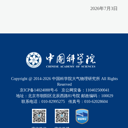
2026
年7月3日
Copyright @ 2014-
2026
中国科学院大气物理研究所 All Rights
Reserved
京ICP备14024088号-6
京公网安备：110402500041
地址：北京市朝阳区北辰西路81号院 邮政编码：100029
联系电话：010-82995275 传真号：010-62028604