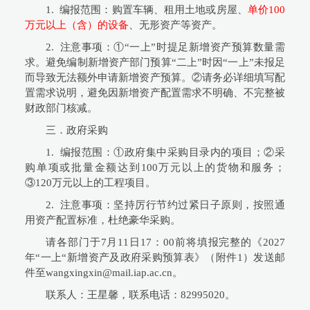
1. 编报范围：购置车辆、租用土地或房屋、
单价100
万元以上（含）的设备
、无形资产等资产。
2. 注意事项：①“一上”时提足新增资产预算数量需
求。避免编制新增资产部门预算“二上”时因“一上”未报足
而导致无法额外申请新增资产预算。②请务必详细填写配
置需求说明，避免因新增资产配置需求不明确、不完整被
财政部门核减。
三．政府采购
1. 编报范围：①政府集中采购目录内的项目；②采
购单项或批量金额达到100万元以上的货物和服务；
③120万元以上的工程项目。
2. 注意事项：坚持厉行节约过紧日子原则，按照通
用资产配置标准，杜绝豪华采购。
请各部门于7月11日17：00前将填报完整的《2027
年“一上“新增资产及政府采购预算表》（附件1）发送邮
件至wangxingxin@mail.iap.ac.cn。
联系人：王星馨，联系电话：82995020。