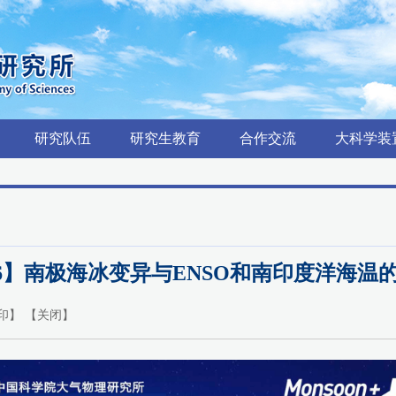
研究队伍
研究生教育
合作交流
大科学装
.6】南极海冰变异与ENSO和南印度洋海温
印
】 【
关闭
】