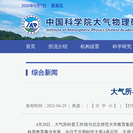
2026年8月7日 星期五
首页
所况介绍
机构设置
科学研究
综合新闻
大气所
发布时间：2022-04-29 | 来源： | 【
大
中
小
】 | 【
打
4月28日，大气所科普工作组与北京师范大学教育集团
科普教育事业发展。会议于京师科技大厦A座召开，北师