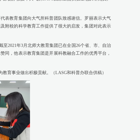
代表教育集团向大气所科普团队致感谢信。罗丽表示大气
团及附校的科学教育工作提供了很大的启发，集团对此表示
2021年3月北师大教育集团已在全国26个省、市、自治
示赞同，他表示教育集团是开展科教融合工作的优秀平台，
教育事业做出积极贡献。（LASG和科普办联合供稿）