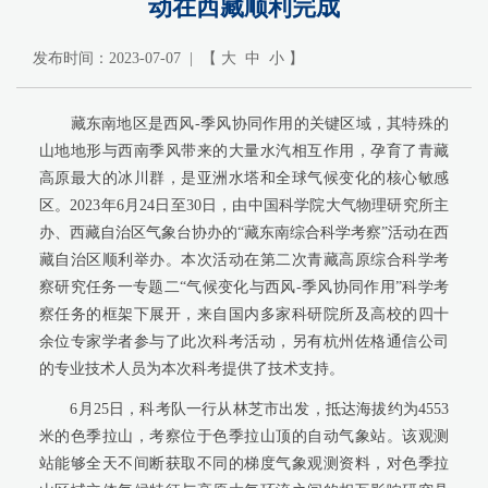
动在西藏顺利完成
发布时间：2023-07-07 | 【
大
中
小
】
藏东南地区是西风-季风协同作用的关键区域，其特殊的
山地地形与西南季风带来的大量水汽相互作用，孕育了青藏
高原最大的冰川群，是亚洲水塔和全球气候变化的核心敏感
区。2023年6月24日至30日，由中国科学院大气物理研究所主
办、西藏自治区气象台协办的“藏东南综合科学考察”活动在西
藏自治区顺利举办。本次活动在第二次青藏高原综合科学考
察研究任务一专题二“气候变化与西风-季风协同作用”科学考
察任务的框架下展开，来自国内多家科研院所及高校的四十
余位专家学者参与了此次科考活动，另有杭州佐格通信公司
的专业技术人员为本次科考提供了技术支持。
6月25日，科考队一行从林芝市出发，抵达海拔约为4553
米的色季拉山，考察位于色季拉山顶的自动气象站。该观测
站能够全天不间断获取不同的梯度气象观测资料，对色季拉