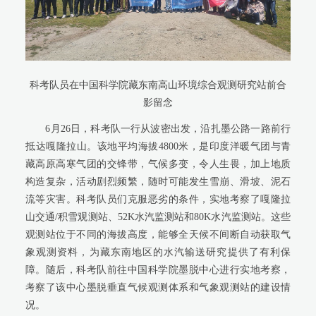
科考队员在中国科学院藏东南高山环境综合观测研究站前合
影留念
6月26日，科考队一行从波密出发，沿扎墨公路一路前行
抵达嘎隆拉山。该地平均海拔4800米，是印度洋暖气团与青
藏高原高寒气团的交锋带，气候多变，令人生畏，加上地质
构造复杂，活动剧烈频繁，随时可能发生雪崩、滑坡、泥石
流等灾害。科考队员们克服恶劣的条件，实地考察了嘎隆拉
山交通/积雪观测站、52K水汽监测站和80K水汽监测站。这些
观测站位于不同的海拔高度，能够全天候不间断自动获取气
象观测资料，为藏东南地区的水汽输送研究提供了有利保
障。随后，科考队前往中国科学院墨脱中心进行实地考察，
考察了该中心墨脱垂直气候观测体系和气象观测站的建设情
况。