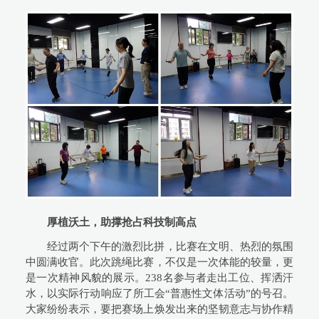
厚植沃土，助撑抢占科技制高点
经过两个下午的激烈比拼，比赛在文明、热烈的氛围
中圆满收官。此次跳绳比赛，不仅是一次体能的较量，更
是一次精神风貌的展示。238名参与者走出工位、挥洒汗
水，以实际行动响应了所工会“普惠性文体活动”的号召。
大家纷纷表示，要把赛场上焕发出来的坚韧意志与协作精