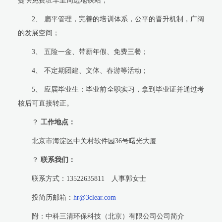
提供免费班车至周边地铁站；
2、
扁平管理，完善的培训体系，公平的晋升机制，广阔
的发展空间；
3、
五险一金、带薪年假、免费三餐；
4、
不定期团建、文体、春游等活动；
5、
应届毕业生：毕业前全职实习，拿到毕业证并通过考
核后可直接转正
。
？
工作地点：
北京市海淀区中关村软件园
36
号曙光大厦
？
联系我们：
联系方式：
13522635811
人事郭女士
投简历邮箱：
hr@3clear.com
附：中科三清环保科技（北京）有限公司公司简介