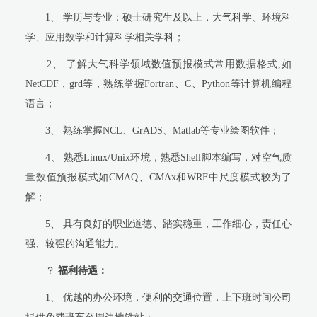
1、
学历与专业：硕士研究生及以上，大气科学、环境科
学、应用数学和计算科学相关学科；
2、
了解大气科学领域数值预报模式常用数据格式
,
如
NetCDF
，
grd
等，熟练掌握
Fortran
、
C
、
Python
等计算机编程
语言；
3、
熟练掌握
NCL
、
GrADS
、
Matlab
等专业绘图软件；
4、
熟悉
Linux/Unix
环境，熟悉
Shell
脚本编写，对空气质
量数值预报模式如
CMAQ
、
CMAx
和
WRF
中尺度模式较为了
解；
5、
具有良好的职业道德、踏实稳重，工作细心，责任心
强、较强的沟通能力
。
？
福利待遇：
1、
优越的办公环境，便利的交通位置，上下班时间公司