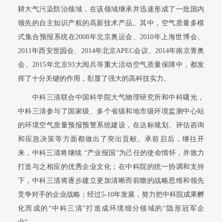
耕大气污染防治领域，在该领域继承并迅速形成了一批国内
领先的自主知识产权的高新技术产品。其中，空气质量多模
式集合预报系统在
2008
年北京奥运会、
2010
年上海世博会、
2011
年西安世园会、
2014
年北京
APEC
会议、
2014
年南京青奥
会、
2015
年北京
93
大阅兵等重大活动空气质量保障中，都发
挥了十分关键的作用，彰显了强大的高科技实力。
中科三清联合中国科学院大气物理研究所和中科曙光，
中科三清参与了国家级、多个省级和地市级环境监测中心站
的环境空气质量预报预警系统建设，在达标规划、评估咨询
和应急决策等方面都做出了突出贡献。承前启后，继往开
来，中科三清将继续 “产业报国”为己任的使命情怀，并致力
打造与之相应的优秀企业文化；在中科院的统一协调和支持
下，中科三清将逐步建立更加清晰而前瞻的战略思维和领先
竞争对手的企业战略；经过
5-10
年发展，努力把中科院成果孵
化而成的“中科三清”打造成环境细分领域的“隐形冠军企