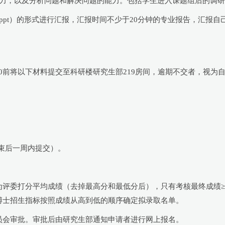
能力，以及分析问题和解决问题的能力。包括学生进入课题组后的调
ppt）的形式进行汇报，汇报时间不少于20分钟的专业报告，汇报
:00前将以下材料提交至科研楼研究生部219房间，逾期不交者，视为
结束后一周内提交）。
评委打分平均成绩（去掉最高分和最低分后），只有考核最终成绩≥90
博士招生指标按照成绩从高到低的顺序确定拟录取名单。
员会审批。审批后由研究生部通知申请者进行网上报名。