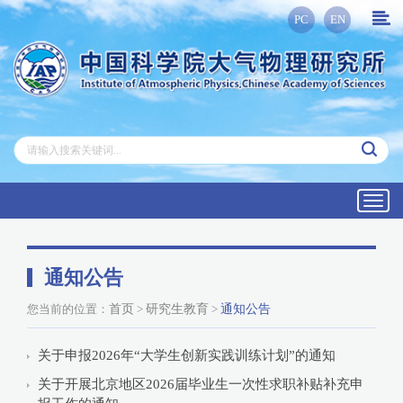
PC
EN
Toggl
navig
通知公告
您当前的位置：
首页
>
研究生教育
>
通知公告
关于申报2026年“大学生创新实践训练计划”的通知
关于开展北京地区2026届毕业生一次性求职补贴补充申