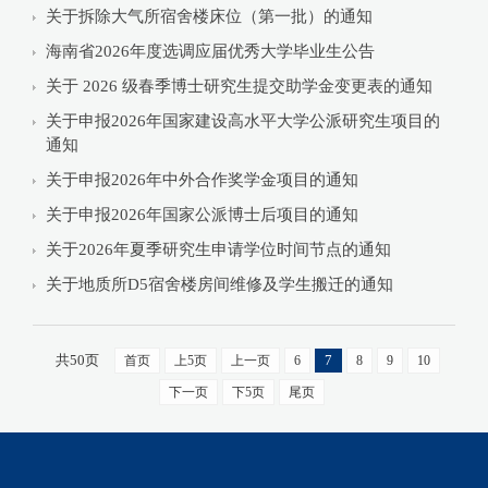
关于拆除大气所宿舍楼床位（第一批）的通知
海南省2026年度选调应届优秀大学毕业生公告
关于 2026 级春季博士研究生提交助学金变更表的通知
关于申报2026年国家建设高水平大学公派研究生项目的
通知
关于申报2026年中外合作奖学金项目的通知
关于申报2026年国家公派博士后项目的通知
关于2026年夏季研究生申请学位时间节点的通知
关于地质所D5宿舍楼房间维修及学生搬迁的通知
共50页
7
首页
上5页
上一页
6
8
9
10
下一页
下5页
尾页