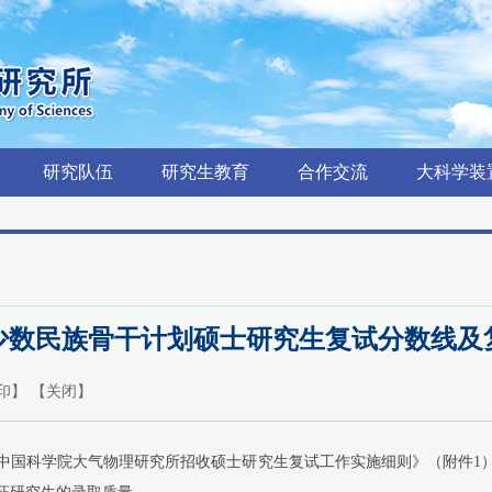
研究队伍
研究生教育
合作交流
大科学装
收少数民族骨干计划硕士研究生复试分数线
印
】 【
关闭
】
中国科学院大气物理研究所招收硕士研究生复试工作实施细则》（附件
1