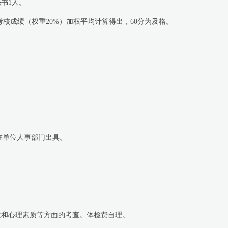
秘书
1
人。
考核成绩（权重
20%
）加权平均计算得出，
60
分为及格。
在单位人事部门出具。
质和心理素质等方面的考查。体检费自理。