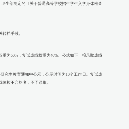
、卫生部制定的《关于普通高等学校招生学生入学身体检查
关转档手续。
权重为
60%
，复试成绩权重为
40%
。公式如下：拟录取成绩
研究生教育通知中公示，公示时间为
10
个工作日。复试成
或体检不合格者，不予录取。