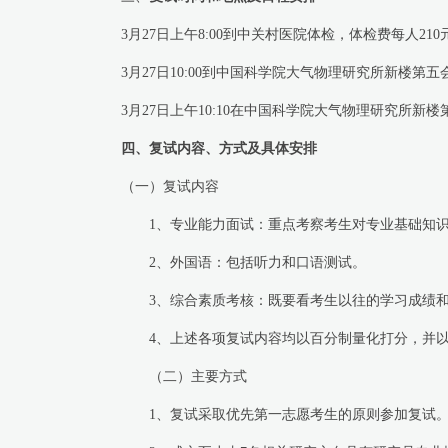
3
月
27
日上午
8:00
到中关村医院体检，体检费每人
210
3
月
27
日
10
:
00
到中国科学院大气物理研究所新楼第五
3
月
27
日上午
10:10
在中国科学院大气物理研究所新楼
四、复试内容、方式及具体安排
（一）复试内容
1
、专业能力面试：重点考察考生对专业基础知
2
、外国语：包括听力和口语测试。
3
、综合素质考核：既要看考生以往的学习成绩
4
、上述各项复试内容均以百分制量化打分，并
（二）主要方式
1
、复试采取优先第一志愿考生的原则参加复试