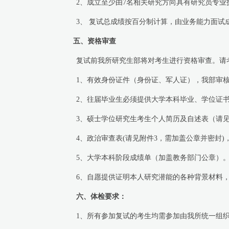
2
、成立至少由
7
名相关研究方向具有研究员专业
3
、
复试总成绩按百分制计算，由业务能力面试
五、资格审查
复试前我所研究生部将对考生进行资格审查。请考
1
、有效身份证件（身份证、军人证），我部审
2
、往届毕业生必须提供大学本科毕业、学位证
3
、硕士学位研究生考生个人简历及自述表（请
4
、政治审查表
(
请见附件
3
，需加盖公章并密封
)
5
、大学本科阶段成绩单（加盖教务部门公章）
6
、自愿提供证明本人研究潜能的各种背景材料
六、体检要求：
1
、所有参加复试的考生均需参加由我所统一组