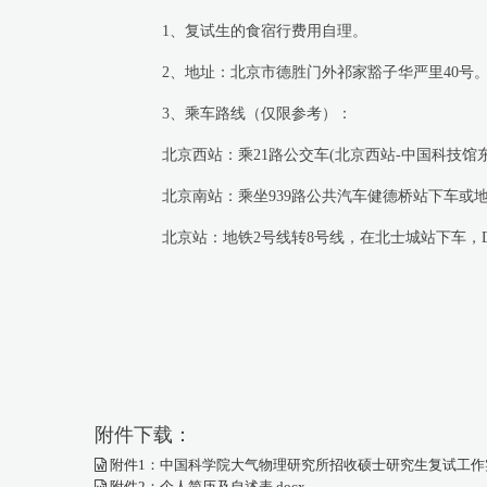
1
、复试生的食宿行费用自理。
2
、地址：北京市德胜门外祁家豁子华严里
40
号
3
、乘车路线（仅限参考）：
北京西站：乘
21
路公交车
(
北京西站
-
中国科技馆
北京南站：乘坐
939
路公共汽车健德桥站下车或
北京站：地铁
2
号线转
8
号线，在北士城站下车，
附件下载：
附件1：中国科学院大气物理研究所招收硕士研究生复试工作实施
附件2：个人简历及自述表.docx