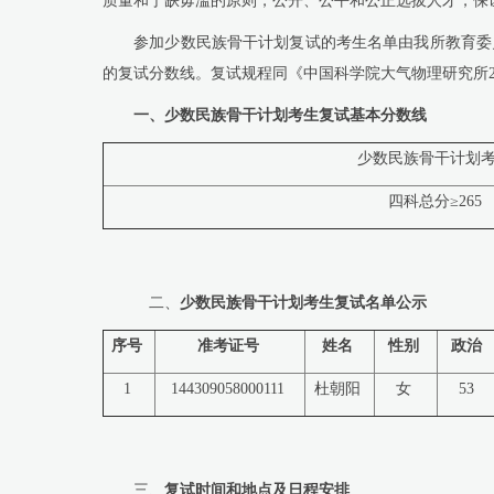
质量和宁缺毋滥的原则，公开、公平和公正选拔人才，保
参加少数民族骨干计划复试的考生名单由我所教育委
的复试分数线。复试规程同《中国科学院大气物理研究所
一、少数民族骨干计划考生复试基本分数线
少数民族骨干计划
四科总分≥
265
二、
少数民族骨干计划考生复试名单公示
序号
准考证号
姓名
性别
政治
1
144309058000111
杜朝阳
女
53
三、
复试时间和地点及日程安排