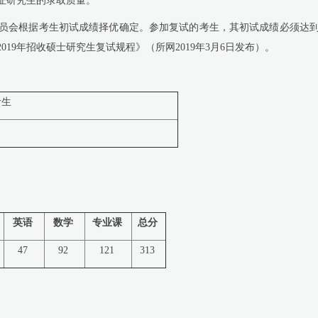
证研究生的录取质量。
员会根据考生初试成绩择优确定。参加复试的考生，其初试成绩必须达
2019
年招收硕士研究生复试规程》（所网
2019
年
3
月
6
日发布）。
考生
英语
数学
专业课
总分
47
92
121
313