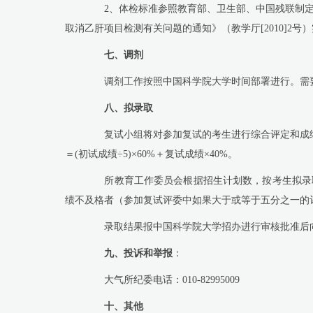
2
、体检标准参照教育部、卫生部、中国残联制
取消乙肝项目检测有关问题的通知》（教学厅
[2010]2
号）
七、调剂
调剂工作按照中国科学院大学时间部署进行。需要
八、拟录取
复试小组将对参加复试的考生进行综合评定和成绩
＝
(
初试成绩÷
5)
×
60%
＋复试成绩×
40%
。
所教育工作委员会根据招生计划数，按考生拟录取
绩不及格者（参加复试评委中如果大于或等于五分之一的
录取结果报中国科学院大学招办进行审核批准后向
九、投诉和举报
：
大气所纪委电话：
010-82995009
十、其他