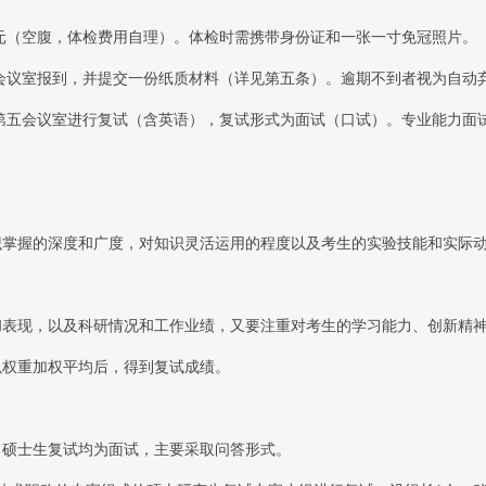
元（空腹，体检费用自理）。体检时需携带身份
证和一张一寸免冠照片。
会议室报到，并提交一份纸质材料（详见第五条）。逾期不到者视为自动
第五会议室进行复试（含英语），复试形式为面试（口试）。专业能力面
识掌握的深度和广度，对知识灵活运用的程度以及考生的实验技能和实际
和表现，以及科研情况和工作业绩，又要注重对考生的学习能力、创新精
以权重加权平均后，得到复试成绩。
。硕士生复试均为面试，主要采取问答形式。