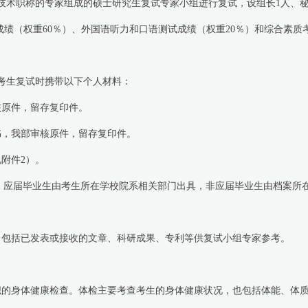
技术职称的专家组成的硕士研究生复试专家小组进行复试，设组长
1
人、
成绩（权重
60
％）、外国语听力和口语测试成绩（权重
20
％）和综合素质
生复试时携带以下个人材料：
核原件，留存复印件。
书，我部审核原件，留存复印件。
见附件
2
）。
，应届毕业生由考生所在学校院系相关部门出具，非应届毕业生由档案所
。
，包括已发表或接收的文章、科研成果、专利等供复试小组专家参考。
织的身体健康检查。体检主要考查考生的身体健康状况，也包括体能、体