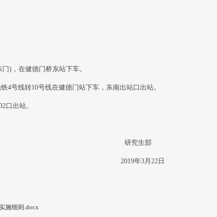
。
东门
)
，在健德门桥东站下车。
地铁
4
号线转
10
号线在健德门站下车，东南出站口出站。
D2
口出站。
研究生部
2019
年
3
月
22
日
细则.docx