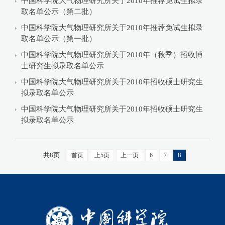
中国科学院大气物理研究所关于2010年推荐免试生拟录
取名单公示（第二批）
中国科学院大气物理研究所关于2010年推荐免试生拟录
取名单公示（第一批）
中国科学院大气物理研究所关于2010年（秋季）招收博
士研究生拟录取名单公示
中国科学院大气物理研究所关于2010年招收硕士研究生
拟录取名单公示
中国科学院大气物理研究所关于2010年招收硕士研究生
拟录取名单公示
共8页
8
首页
上5页
上一页
6
7