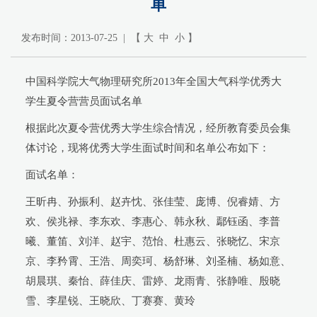
单
发布时间：2013-07-25 | 【
大
中
小
】
中国科学院大气物理研究所2013年全国大气科学优秀大
学生夏令营营员面试名单
根据此次夏令营优秀大学生综合情况，经所教育委员会集
体讨论，现将优秀大学生面试时间和名单公布如下：
面试名单：
王昕冉、孙振利、赵卉忱、张佳莹、庞博、倪睿婧、方
欢、侯兆禄、李东欢、李惠心、韩永秋、鄢钰函、李普
曦、董笛、刘洋、赵宇、范怡、杜惠云、张晓忆、宋京
京、李矜霄、王浩、周奕珂、杨舒琳、刘圣楠、杨如意、
胡晨琪、秦怡、薛佳庆、雷婷、龙雨青、张静唯、殷晓
雪、李星锐、王晓欣、丁赛赛、黄玲