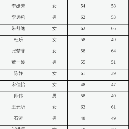
李姗芳
女
54
58
李远哲
男
62
53
朱舒逸
女
62
66
杜乐
女
58
49
张楚菲
女
58
64
董一波
男
55
51
陈静
女
61
39
宋佳怡
女
48
47
师伟
男
58
40
王元圻
女
63
61
石涛
男
48
49