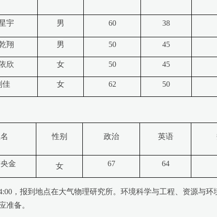
星宇
男
60
38
乾翔
男
50
45
依欣
女
50
45
刘佳
女
62
50
姓名
性别
政治
英语
增央金
67
64
女
4:00，报到地点在大气物理研究所。环境科学与工程、资源与环境考生
应准备。