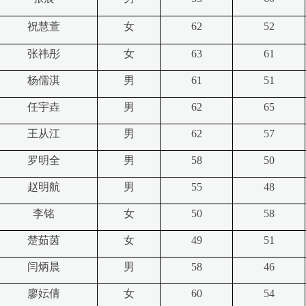
祝慧萱
女
62
52
张祎彤
女
63
61
杨儒淇
男
61
51
任宇垚
男
62
65
王从江
男
62
57
罗明全
男
58
50
赵明航
男
55
48
李铭
女
50
58
楚茹茵
女
49
51
闫炳晨
男
58
46
廖妘倩
女
6
0
54