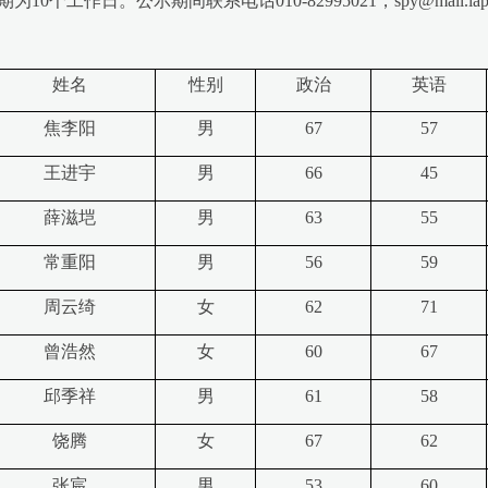
。公示期间联系电话010-82995021，spy@mail.iap.ac.c
姓名
性别
政治
英语
焦李阳
男
67
57
王进宇
男
66
45
薛滋垲
男
63
55
常重阳
男
56
59
周云绮
女
62
71
曾浩然
女
60
67
邱季祥
男
61
58
饶腾
女
67
62
张宸
男
53
60