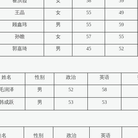
崔洪霞
女
58
39
王晶
女
55
49
顾鑫玮
男
55
59
孙瞻
女
57
55
郭嘉琦
男
45
52
姓名
性别
政治
英语
毛润泽
男
52
58
韩成跃
男
53
53
姓名
性别
政治
英语